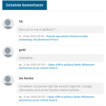
Ostatnie komentarze
SK
:
Ktoś już to ma w aplikacji ?
…
śr., 29 lip 2026 (10:13)
•
Revolut wprowadza fundusze rynku
prywatnego dla klientów w Polsce
gość
:
dokładnie
…
wt., 21 lip 2026 (07:30)
•
Zakup eSIM w aplikacji Banku Millennium
wyróżniony przez Global Finance
Jas Fasola
:
chciałbym zrozumieć jaki był powód nagrody. Usługa
oferowana jest przez bardzo wiele banków.
…
wt., 21 lip 2026 (07:12)
•
Zakup eSIM w aplikacji Banku Millennium
wyróżniony przez Global Finance