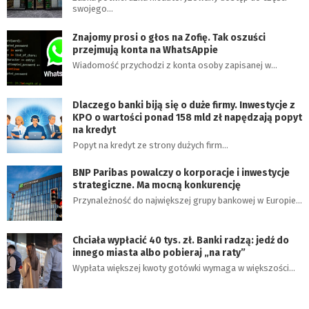
swojego…
Znajomy prosi o głos na Zofię. Tak oszuści
przejmują konta na WhatsAppie
Wiadomość przychodzi z konta osoby zapisanej w…
Dlaczego banki biją się o duże firmy. Inwestycje z
KPO o wartości ponad 158 mld zł napędzają popyt
na kredyt
Popyt na kredyt ze strony dużych firm…
BNP Paribas powalczy o korporacje i inwestycje
strategiczne. Ma mocną konkurencję
Przynależność do największej grupy bankowej w Europie…
Chciała wypłacić 40 tys. zł. Banki radzą: jedź do
innego miasta albo pobieraj „na raty”
Wypłata większej kwoty gotówki wymaga w większości…