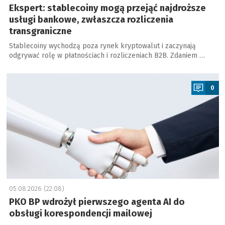
Ekspert: stablecoiny mogą przejąć najdroższe
usługi bankowe, zwłaszcza rozliczenia
transgraniczne
Stablecoiny wychodzą poza rynek kryptowalut i zaczynają
odgrywać rolę w płatnościach i rozliczeniach B2B. Zdaniem …
a
0
05.08.2026 (22:08)
PKO BP wdrożył pierwszego agenta AI do
obsługi korespondencji mailowej