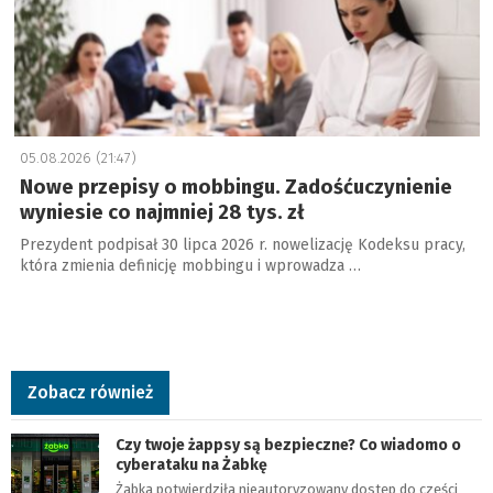
05.08.2026 (21:47)
Nowe przepisy o mobbingu. Zadośćuczynienie
wyniesie co najmniej 28 tys. zł
Prezydent podpisał 30 lipca 2026 r. nowelizację Kodeksu pracy,
która zmienia definicję mobbingu i wprowadza …
Zobacz również
Czy twoje żappsy są bezpieczne? Co wiadomo o
cyberataku na Żabkę
Żabka potwierdziła nieautoryzowany dostęp do części