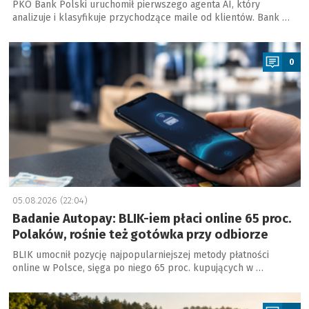
PKO Bank Polski uruchomił pierwszego agenta AI, który
analizuje i klasyfikuje przychodzące maile od klientów. Bank …
a
0
05.08.2026 (22:04)
Badanie Autopay: BLIK-iem płaci online 65 proc.
Polaków, rośnie też gotówka przy odbiorze
BLIK umocnił pozycję najpopularniejszej metody płatności
online w Polsce, sięga po niego 65 proc. kupujących w …
a