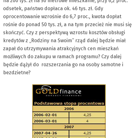
na 200 tys. zł na 50 metrowe mieszkanie, przy 6,2 proc.
odsetek, państwo dopłaca ok. 46 tys. zł. Gdy
oprocentowanie wzrośnie do 6,7 proc., kwota dopłat
rośnie do ponad 50 tys. zł, a na tym przecież nie musi się
skończyć. Czy z perspektywą wzrostu kosztów obsługi
kredytów z „Rodziny na Swoim” rząd dalej będzie miał
zapał do utrzymywania atrakcyjnych cen mieszkań
możliwych do zakupu w ramach programu? Czy dalej
będzie dążył do rozszerzania go na osoby samotne i
bezdzietne?