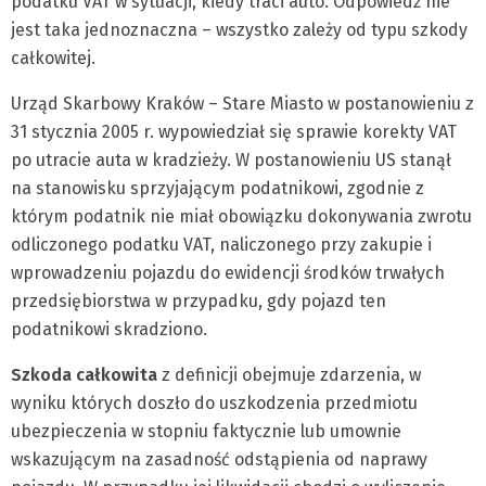
podatku VAT w sytuacji, kiedy traci auto. Odpowiedź nie
jest taka jednoznaczna – wszystko zależy od typu szkody
całkowitej.
Urząd Skarbowy Kraków – Stare Miasto w postanowieniu z
31 stycznia 2005 r. wypowiedział się sprawie korekty VAT
po utracie auta w kradzieży. W postanowieniu US stanął
na stanowisku sprzyjającym podatnikowi, zgodnie z
którym podatnik nie miał obowiązku dokonywania zwrotu
odliczonego podatku VAT, naliczonego przy zakupie i
wprowadzeniu pojazdu do ewidencji środków trwałych
przedsiębiorstwa w przypadku, gdy pojazd ten
podatnikowi skradziono.
Szkoda całkowita
z definicji obejmuje zdarzenia, w
wyniku których doszło do uszkodzenia przedmiotu
ubezpieczenia w stopniu faktycznie lub umownie
wskazującym na zasadność odstąpienia od naprawy