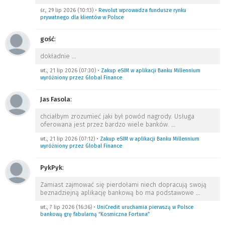
śr., 29 lip 2026 (10:13)
•
Revolut wprowadza fundusze rynku
prywatnego dla klientów w Polsce
gość
:
dokładnie
…
wt., 21 lip 2026 (07:30)
•
Zakup eSIM w aplikacji Banku Millennium
wyróżniony przez Global Finance
Jas Fasola
:
chciałbym zrozumieć jaki był powód nagrody. Usługa
oferowana jest przez bardzo wiele banków.
…
wt., 21 lip 2026 (07:12)
•
Zakup eSIM w aplikacji Banku Millennium
wyróżniony przez Global Finance
PykPyk
:
Zamiast zajmować się pierdołami niech dopracują swoją
beznadziejną aplikację bankową bo ma podstawowe
…
wt., 7 lip 2026 (16:36)
•
UniCredit uruchamia pierwszą w Polsce
bankową grę fabularną “Kosmiczna Fortuna”