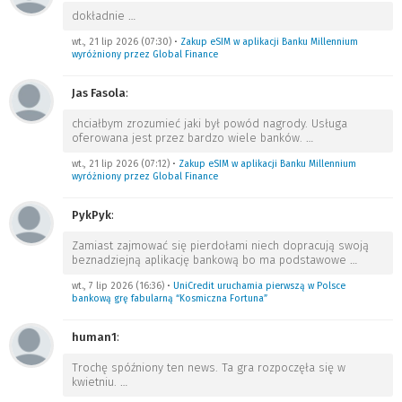
dokładnie
…
wt., 21 lip 2026 (07:30)
•
Zakup eSIM w aplikacji Banku Millennium
wyróżniony przez Global Finance
Jas Fasola
:
chciałbym zrozumieć jaki był powód nagrody. Usługa
oferowana jest przez bardzo wiele banków.
…
wt., 21 lip 2026 (07:12)
•
Zakup eSIM w aplikacji Banku Millennium
wyróżniony przez Global Finance
PykPyk
:
Zamiast zajmować się pierdołami niech dopracują swoją
beznadziejną aplikację bankową bo ma podstawowe
…
wt., 7 lip 2026 (16:36)
•
UniCredit uruchamia pierwszą w Polsce
bankową grę fabularną “Kosmiczna Fortuna”
human1
:
Trochę spóźniony ten news. Ta gra rozpoczęła się w
kwietniu.
…