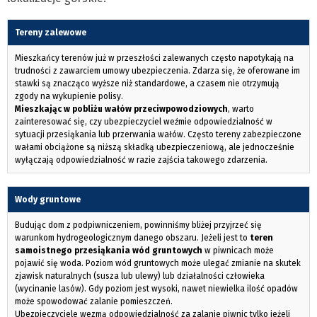
Tereny zalewowe
Mieszkańcy terenów już w przeszłości zalewanych często napotykają na
trudności z zawarciem umowy ubezpieczenia. Zdarza się, że oferowane im
stawki są znacząco wyższe niż standardowe, a czasem nie otrzymują
zgody na wykupienie polisy.
Mieszkając w pobliżu wałów przeciwpowodziowych
, warto
zainteresować się, czy ubezpieczyciel weźmie odpowiedzialność w
sytuacji przesiąkania lub przerwania wałów. Często tereny zabezpieczone
wałami obciążone są niższą składką ubezpieczeniową, ale jednocześnie
wyłączają odpowiedzialność w razie zajścia takowego zdarzenia.
Wody gruntowe
Budując dom z podpiwniczeniem, powinniśmy bliżej przyjrzeć się
warunkom hydrogeologicznym danego obszaru. Jeżeli jest to
teren
samoistnego przesiąkania wód gruntowych
w piwnicach może
pojawić się woda. Poziom wód gruntowych może ulegać zmianie na skutek
zjawisk naturalnych (susza lub ulewy) lub działalności człowieka
(wycinanie lasów). Gdy poziom jest wysoki, nawet niewielka ilość opadów
może spowodować zalanie pomieszczeń.
Ubezpieczyciele wezmą odpowiedzialność za zalanie piwnic tylko jeżeli