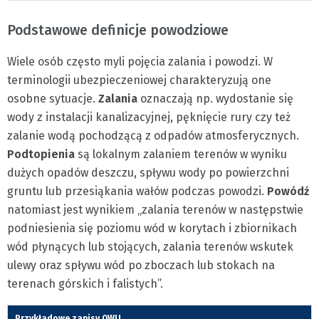
Podstawowe definicje powodziowe
Wiele osób często myli pojęcia zalania i powodzi. W
terminologii ubezpieczeniowej charakteryzują one
osobne sytuacje.
Zalania
oznaczają np. wydostanie się
wody z instalacji kanalizacyjnej, pęknięcie rury czy też
zalanie wodą pochodzącą z odpadów atmosferycznych.
Podtopienia
są lokalnym zalaniem terenów w wyniku
dużych opadów deszczu, spływu wody po powierzchni
gruntu lub przesiąkania wałów podczas powodzi.
Powódź
natomiast jest wynikiem „zalania terenów w następstwie
podniesienia się poziomu wód w korytach i zbiornikach
wód płynących lub stojących, zalania terenów wskutek
ulewy oraz spływu wód po zboczach lub stokach na
terenach górskich i falistych”.
Przykładowe zapisy OWU