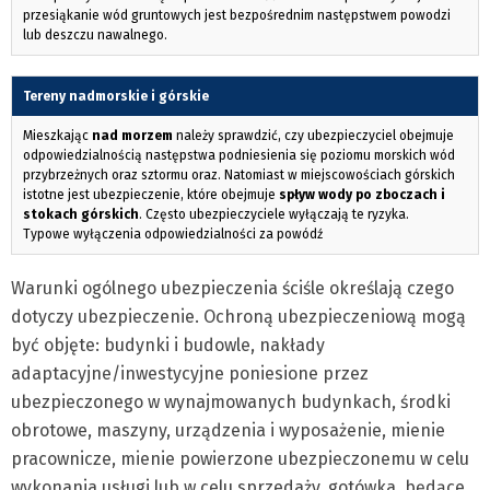
przesiąkanie wód gruntowych jest bezpośrednim następstwem powodzi
lub deszczu nawalnego.
Tereny nadmorskie i górskie
Mieszkając
nad morzem
należy sprawdzić, czy ubezpieczyciel obejmuje
odpowiedzialnością następstwa podniesienia się poziomu morskich wód
przybrzeżnych oraz sztormu oraz. Natomiast w miejscowościach górskich
istotne jest ubezpieczenie, które obejmuje
spływ wody po zboczach i
stokach górskich
. Często ubezpieczyciele wyłączają te ryzyka.
Typowe wyłączenia odpowiedzialności za powódź
Warunki ogólnego ubezpieczenia ściśle określają czego
dotyczy ubezpieczenie. Ochroną ubezpieczeniową mogą
być objęte: budynki i budowle, nakłady
adaptacyjne/inwestycyjne poniesione przez
ubezpieczonego w wynajmowanych budynkach, środki
obrotowe, maszyny, urządzenia i wyposażenie, mienie
pracownicze, mienie powierzone ubezpieczonemu w celu
wykonania usługi lub w celu sprzedaży, gotówka, będące