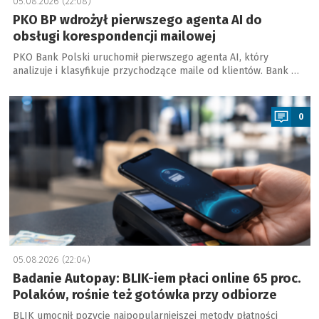
05.08.2026 (22:08)
PKO BP wdrożył pierwszego agenta AI do
obsługi korespondencji mailowej
PKO Bank Polski uruchomił pierwszego agenta AI, który
analizuje i klasyfikuje przychodzące maile od klientów. Bank …
a
0
05.08.2026 (22:04)
Badanie Autopay: BLIK-iem płaci online 65 proc.
Polaków, rośnie też gotówka przy odbiorze
BLIK umocnił pozycję najpopularniejszej metody płatności