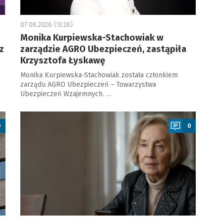
07.08.2026 (13:28)
Monika Kurpiewska-Stachowiak w
z
zarządzie AGRO Ubezpieczeń, zastąpiła
Krzysztofa Łyskawę
Monika Kurpiewska-Stachowiak została członkiem
zarządu AGRO Ubezpieczeń – Towarzystwa
Ubezpieczeń Wzajemnych. …
a
0
0