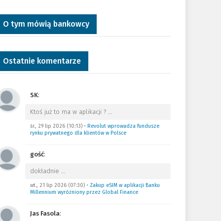
O tym mówią bankowcy
Ostatnie komentarze
SK
:
Ktoś już to ma w aplikacji ?
…
śr., 29 lip 2026 (10:13)
•
Revolut wprowadza fundusze
rynku prywatnego dla klientów w Polsce
gość
:
dokładnie
…
wt., 21 lip 2026 (07:30)
•
Zakup eSIM w aplikacji Banku
Millennium wyróżniony przez Global Finance
Jas Fasola
: