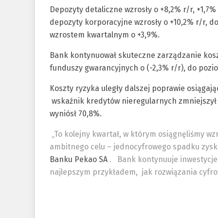
Depozyty detaliczne wzrosły o +8,2% r/r, +1,7
depozyty korporacyjne wzrosły o +10,2% r/r, d
wzrostem kwartalnym o +3,9%.
Bank kontynuował skuteczne zarządzanie koszt
funduszy gwarancyjnych o (-2,3% r/r), do pozi
Koszty ryzyka uległy dalszej poprawie osiąga
wskaźnik kredytów nieregularnych zmniejszył 
wyniósł 70,8%.
„To kolejny kwartał, w którym osiągnęliśmy wzr
ambitnego celu – jednocyfrowego spadku zysk
Banku Pekao SA
.
Bank kontynuuje inwestycje
najlepszym przykładem, jak rozwiązania cyfro