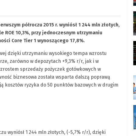
rwszym półroczu 2015 r. wyniósł 1 244 mln złotych,
ale ROE 10,3%, przy jednoczesnym utrzymaniu
ści Core Tier 1 wynoszącego 17,8%.
wej dzięki utrzymaniu wysokiego tempa wzrostu
ze, zarówno w depozytach +9,3% r/r, jak i w
m wzrostem sprzedaży pożyczek gotówkowych w
ywność biznesowa została wsparta dalszą poprawą
kcją kosztów ryzyka do 50 punktów bazowych w drugim
 wyniósł 1 244 mln złotych, (-5,7% r/r), dzięki