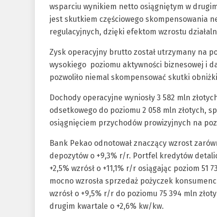
wsparciu wynikiem netto osiągniętym w drugim
jest skutkiem częściowego skompensowania 
regulacyjnych, dzięki efektom wzrostu działaln
Zysk operacyjny brutto został utrzymany na poz
wysokiego poziomu aktywności biznesowej i dal
pozwoliło niemal skompensować skutki obniżki
Dochody operacyjne wyniosły 3 582 mln złotych,
odsetkowego do poziomu 2 058 mln złotych, 
osiągnięciem przychodów prowizyjnych na pozi
Bank Pekao odnotował znaczący wzrost zarów
depozytów o +9,3% r/r. Portfel kredytów deta
+2,5% wzrósł o +11,1% r/r osiągając poziom 51 
mocno wzrosła sprzedaż pożyczek konsumencki
wzrósł o +9,5% r/r do poziomu 75 394 mln zło
drugim kwartale o +2,6% kw/kw.