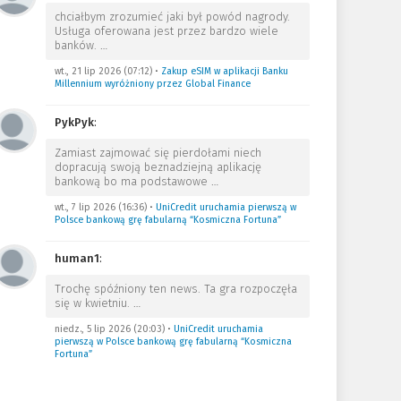
chciałbym zrozumieć jaki był powód nagrody.
Usługa oferowana jest przez bardzo wiele
banków.
…
wt., 21 lip 2026 (07:12)
•
Zakup eSIM w aplikacji Banku
Millennium wyróżniony przez Global Finance
PykPyk
:
Zamiast zajmować się pierdołami niech
dopracują swoją beznadziejną aplikację
bankową bo ma podstawowe
…
wt., 7 lip 2026 (16:36)
•
UniCredit uruchamia pierwszą w
Polsce bankową grę fabularną “Kosmiczna Fortuna”
human1
:
Trochę spóźniony ten news. Ta gra rozpoczęła
się w kwietniu.
…
niedz., 5 lip 2026 (20:03)
•
UniCredit uruchamia
pierwszą w Polsce bankową grę fabularną “Kosmiczna
Fortuna”