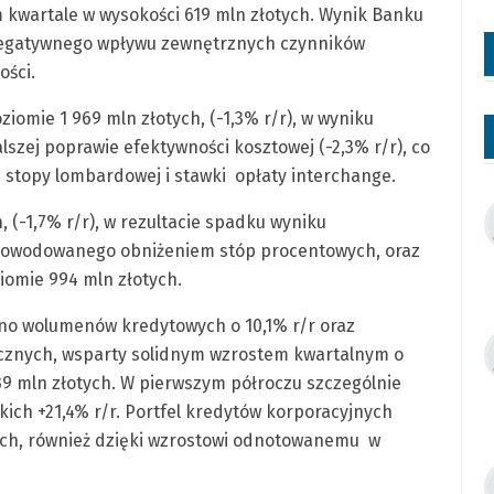
 kwartale w wysokości 619 mln złotych. Wynik Banku
negatywnego wpływu zewnętrznych czynników
ości.
iomie 1 969 mln złotych, (-1,3% r/r), w wyniku
szej poprawie efektywności kosztowej (-2,3% r/r), co
 stopy lombardowej i stawki opłaty interchange.
 (-1,7% r/r), w rezultacie spadku wyniku
spowodowanego obniżeniem stóp procentowych, oraz
omie 994 mln złotych.
no wolumenów kredytowych o 10,1% r/r oraz
licznych, wsparty solidnym wzrostem kwartalnym o
739 mln złotych. W pierwszym półroczu szczególnie
ch +21,4% r/r. Portfel kredytów korporacyjnych
tych, również dzięki wzrostowi odnotowanemu w