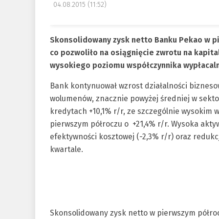
04.08.2015 (11:52)
Skonsolidowany zysk netto Banku Pekao w pie
co pozwoliło na osiągnięcie zwrotu na kapit
wysokiego poziomu współczynnika wypłacalno
Bank kontynuował wzrost działalności bizneso
wolumenów, znacznie powyżej średniej w sektor
kredytach +10,1% r/r, ze szczególnie wysoki
pierwszym półroczu o +21,4% r/r. Wysoka akt
efektywności kosztowej (-2,3% r/r) oraz redu
kwartale.
Skonsolidowany zysk netto w pierwszym półroczu