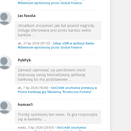
Millennium wyróżniony przez Global Finance
Jas Fasola
:
chciałbym zrozumieć jaki był powód nagrody.
Usługa oferowana jest przez bardzo wiele
banków.
…
wt., 21 lip 2026 (07:12)
•
Zakup eSIM w aplikacji Banku
Millennium wyróżniony przez Global Finance
PykPyk
:
Zamiast zajmować się pierdołami niech
dopracują swoją beznadziejną aplikację
bankową bo ma podstawowe
…
wt., 7 lip 2026 (16:36)
•
UniCredit uruchamia pierwszą w
Polsce bankową grę fabularną “Kosmiczna Fortuna”
human1
:
Trochę spóźniony ten news. Ta gra rozpoczęła
się w kwietniu.
…
niedz., 5 lip 2026 (20:03)
•
UniCredit uruchamia