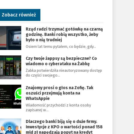
Zobacz również
Rząd radzi trzymać gotówkę na czarną
godzinę. Banki robią wszystko, żeby
było o nią trudniej
Osiem lat temu pytałem, co będzie, gdy…
Czy twoje żappsy są bezpieczne? Co
wiadomo o cyberataku na Żabkę
Żabka potwierdziła nieautoryzowany dostęp
do części swojego…
Znajomy prosi o głos na Zofię. Tak
oszuści przejmują konta na
WhatsAppie
Wiadomość przychodzi z konta osoby
zapisanej w…
Dlaczego banki biją się o duże firmy.
Inwestycje z KPO o wartości ponad 158
mld zł napędzają popyt na kredyt