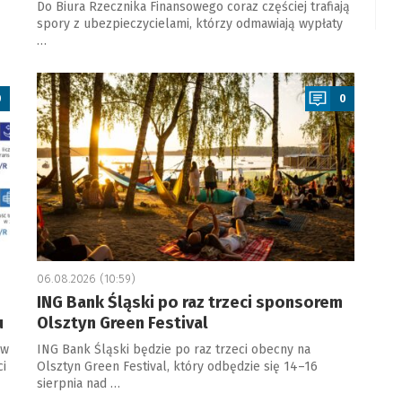
Do Biura Rzecznika Finansowego coraz częściej trafiają
spory z ubezpieczycielami, którzy odmawiają wypłaty
…
a
0
0
06.08.2026 (10:59)
ING Bank Śląski po raz trzeci sponsorem
u
Olsztyn Green Festival
 w
ING Bank Śląski będzie po raz trzeci obecny na
ci
Olsztyn Green Festival, który odbędzie się 14–16
sierpnia nad …