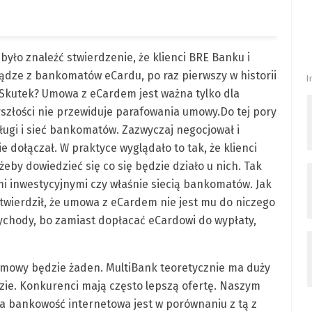
ło znaleźć stwierdzenie, że klienci BRE Banku i
dze z bankomatów eCardu, po raz pierwszy w historii
I
Skutek? Umowa z eCardem jest ważna tylko dla
yszłości nie przewiduje parafowania umowy.
Do tej pory
sługi i sieć bankomatów. Zazwyczaj negocjował i
e dołączał. W praktyce wyglądało to tak, że klienci
by dowiedzieć się co się będzie działo u nich. Tak
i inwestycyjnymi czy właśnie siecią bankomatów. Jak
 stwierdził, że umowa z eCardem nie jest mu do niczego
hody, bo zamiast dopłacać eCardowi do wypłaty,
umowy będzie żaden. MultiBank teoretycznie ma duży
zie. Konkurenci mają często lepszą ofertę. Naszym
a bankowość internetowa jest w porównaniu z tą z