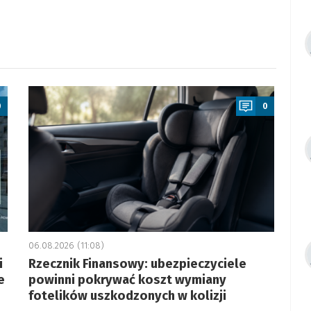
a
0
0
06.08.2026 (11:08)
i
Rzecznik Finansowy: ubezpieczyciele
e
powinni pokrywać koszt wymiany
fotelików uszkodzonych w kolizji