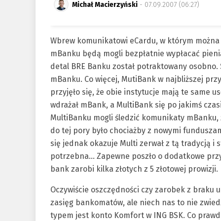
Michał Macierzyński
- 07.09.2007 (06:27)
Wbrew komunikatowi eCardu, w którym można by
mBanku będą mogli bezpłatnie wypłacać pienią
detal BRE Banku został potraktowany osobno. 
mBanku. Co więcej, MutiBank w najbliższej prz
przyjęło się, że obie instytucje mają te same u
wdrażał mBank, a MultiBank się po jakimś czasi
MultiBanku mogli śledzić komunikaty mBanku, że
do tej pory było chociażby z nowymi funduszam
się jednak okazuje Multi zerwał z tą tradycją i
potrzebna… Zapewne poszło o dodatkowe przyc
bank zarobi kilka złotych z 5 złotowej prowizji.
Oczywiście oszczędności czy zarobek z braku 
zasięg bankomatów, ale niech nas to nie zwied
typem jest konto Komfort w ING BSK. Co prawd