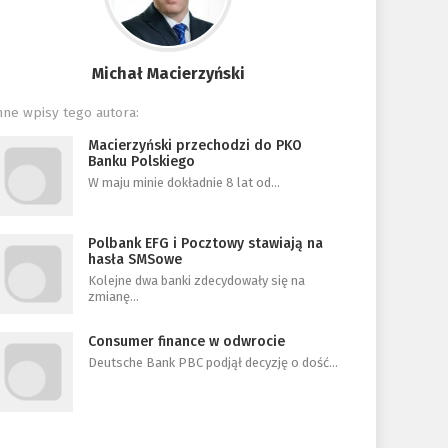
Michał Macierzyński
nne wpisy tego autora:
Macierzyński przechodzi do PKO
Banku Polskiego
W maju minie dokładnie 8 lat od…
Polbank EFG i Pocztowy stawiają na
hasła SMSowe
Kolejne dwa banki zdecydowały się na
zmianę…
Consumer finance w odwrocie
Deutsche Bank PBC podjął decyzję o dość…