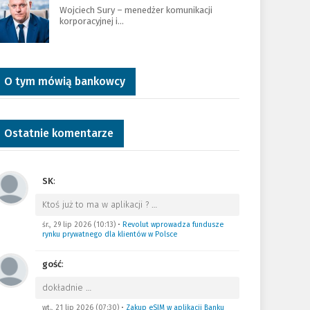
Wojciech Sury – menedżer komunikacji
korporacyjnej i…
O tym mówią bankowcy
Ostatnie komentarze
SK
:
Ktoś już to ma w aplikacji ?
…
śr., 29 lip 2026 (10:13)
•
Revolut wprowadza fundusze
rynku prywatnego dla klientów w Polsce
gość
:
dokładnie
…
wt., 21 lip 2026 (07:30)
•
Zakup eSIM w aplikacji Banku