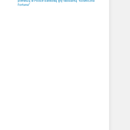
pierwszą w Polsce bankową grę fabularną “Kosmiczna
Fortuna”