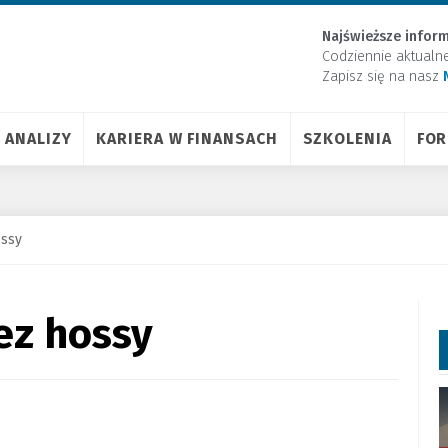
Najświeższe inform
Codziennie aktualn
Zapisz się na nasz
ANALIZY
KARIERA W FINANSACH
SZKOLENIA
FO
ossy
ez hossy