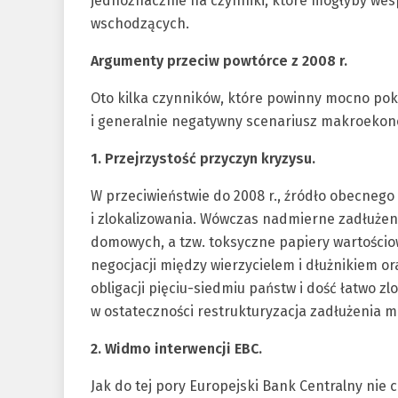
jednoznacznie na czynniki, które mogłyby wesp
wschodzących.
Argumenty przeciw powtórce z 2008 r.
Oto kilka czynników, które powinny mocno po
i generalnie negatywny scenariusz makroekonom
1. Przejrzystość przyczyn kryzysu.
W przeciwieństwie do 2008 r., źródło obecnego 
i zlokalizowania. Wówczas nadmierne zadłuże
domowych, a tzw. toksyczne papiery wartościow
negocjacji między wierzycielem i dłużnikiem or
obligacji pięciu-siedmiu państw i dość łatwo zl
w ostateczności restrukturyzacja zadłużenia m
2. Widmo interwencji EBC.
Jak do tej pory Europejski Bank Centralny nie c