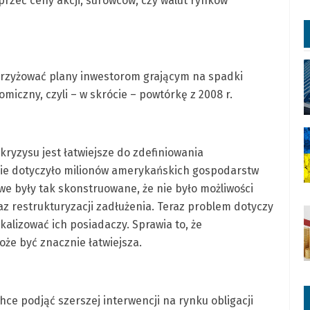
rzeć ceny akcji, surowców, czy walut rynków
krzyżować plany inwestorom grającym na spadki
iczny, czyli – w skrócie – powtórkę z 2008 r.
kryzysu jest łatwiejsze do zdefiniowania
nie dotyczyło milionów amerykańskich gospodarstw
e były tak skonstruowane, że nie było możliwości
az restrukturyzacji zadłużenia. Teraz problem dotyczy
okalizować ich posiadaczy. Sprawia to, że
oże być znacznie łatwiejsza.
hce podjąć szerszej interwencji na rynku obligacji