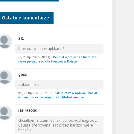
Ostatnie komentarze
SK
:
Ktoś już to ma w aplikacji ?
…
śr., 29 lip 2026 (10:13)
•
Revolut wprowadza fundusze
rynku prywatnego dla klientów w Polsce
gość
:
dokładnie
…
wt., 21 lip 2026 (07:30)
•
Zakup eSIM w aplikacji Banku
Millennium wyróżniony przez Global Finance
Jas Fasola
:
chciałbym zrozumieć jaki był powód nagrody.
Usługa oferowana jest przez bardzo wiele
banków.
…