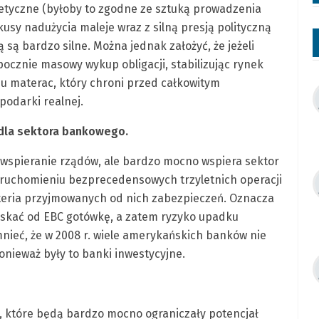
etyczne (byłoby to zgodne ze sztuką prowadzenia
okusy nadużycia maleje wraz z silną presją polityczną
są bardzo silne. Można jednak założyć, że jeżeli
pocznie masowy wykup obligacji, stabilizując rynek
u materac, który chroni przed całkowitym
podarki realnej.
dla sektora bankowego.
 wspieranie rządów, ale bardzo mocno wspiera sektor
ruchomieniu bezprecedensowych trzyletnich operacji
teria przyjmowanych od nich zabezpieczeń. Oznacza
yskać od EBC gotówkę, a zatem ryzyko upadku
mnieć, że w 2008 r. wiele amerykańskich banków nie
nieważ były to banki inwestycyjne.
, które będą bardzo mocno ograniczały potencjał