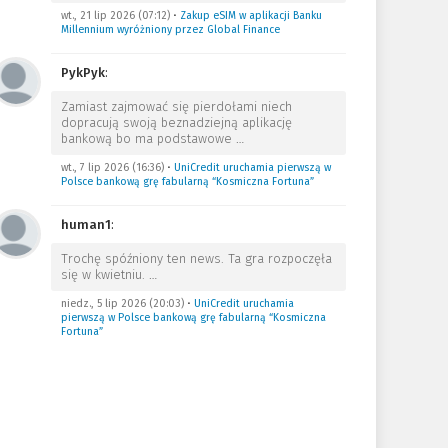
wt., 21 lip 2026 (07:12)
•
Zakup eSIM w aplikacji Banku
Millennium wyróżniony przez Global Finance
PykPyk
:
Zamiast zajmować się pierdołami niech
dopracują swoją beznadziejną aplikację
bankową bo ma podstawowe
…
wt., 7 lip 2026 (16:36)
•
UniCredit uruchamia pierwszą w
Polsce bankową grę fabularną “Kosmiczna Fortuna”
human1
:
Trochę spóźniony ten news. Ta gra rozpoczęła
się w kwietniu.
…
niedz., 5 lip 2026 (20:03)
•
UniCredit uruchamia
pierwszą w Polsce bankową grę fabularną “Kosmiczna
Fortuna”