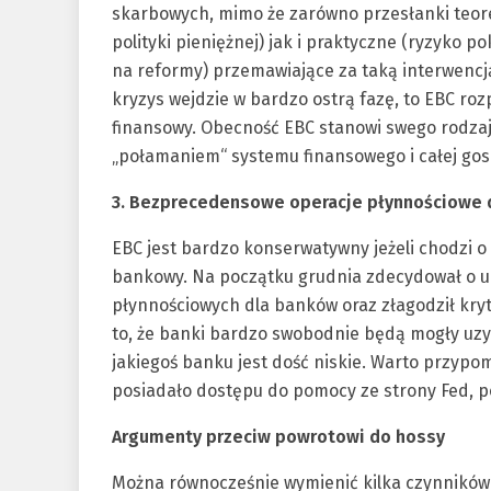
skarbowych, mimo że zarówno przesłanki teor
polityki pieniężnej) jak i praktyczne (ryzyko p
na reformy) przemawiające za taką interwencją 
kryzys wejdzie w bardzo ostrą fazę, to EBC roz
finansowy. Obecność EBC stanowi swego rodzaj
„połamaniem“ systemu finansowego i całej gos
3. Bezprecedensowe operacje płynnościowe 
EBC jest bardzo konserwatywny jeżeli chodzi o
bankowy. Na początku grudnia zdecydował o u
płynnościowych dla banków oraz złagodził kry
to, że banki bardzo swobodnie będą mogły uz
jakiegoś banku jest dość niskie. Warto przypo
posiadało dostępu do pomocy ze strony Fed, po
Argumenty przeciw powrotowi do hossy
Można równocześnie wymienić kilka czynników