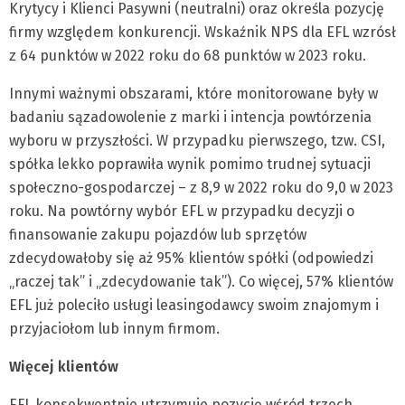
Krytycy i Klienci Pasywni (neutralni) oraz określa pozycję
firmy względem konkurencji. Wskaźnik NPS dla EFL wzrósł
z 64 punktów w 2022 roku do 68 punktów w 2023 roku.
Innymi ważnymi obszarami, które monitorowane były w
badaniu sązadowolenie z marki i intencja powtórzenia
wyboru w przyszłości. W przypadku pierwszego, tzw. CSI,
spółka lekko poprawiła wynik pomimo trudnej sytuacji
społeczno-gospodarczej – z 8,9 w 2022 roku do 9,0 w 2023
roku. Na powtórny wybór EFL w przypadku decyzji o
finansowanie zakupu pojazdów lub sprzętów
zdecydowałoby się aż 95% klientów spółki (odpowiedzi
„raczej tak” i „zdecydowanie tak”). Co więcej, 57% klientów
EFL już poleciło usługi leasingodawcy swoim znajomym i
przyjaciołom lub innym firmom.
Więcej klientów
EFL konsekwentnie utrzymuje pozycję wśród trzech