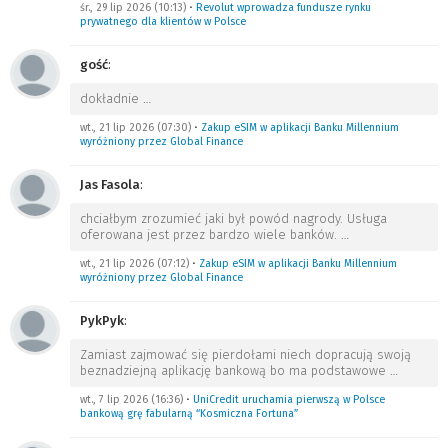
śr., 29 lip 2026 (10:13)
•
Revolut wprowadza fundusze rynku
prywatnego dla klientów w Polsce
gość
:
dokładnie
…
wt., 21 lip 2026 (07:30)
•
Zakup eSIM w aplikacji Banku Millennium
wyróżniony przez Global Finance
Jas Fasola
:
chciałbym zrozumieć jaki był powód nagrody. Usługa
oferowana jest przez bardzo wiele banków.
…
wt., 21 lip 2026 (07:12)
•
Zakup eSIM w aplikacji Banku Millennium
wyróżniony przez Global Finance
PykPyk
:
Zamiast zajmować się pierdołami niech dopracują swoją
beznadziejną aplikację bankową bo ma podstawowe
…
wt., 7 lip 2026 (16:36)
•
UniCredit uruchamia pierwszą w Polsce
bankową grę fabularną “Kosmiczna Fortuna”