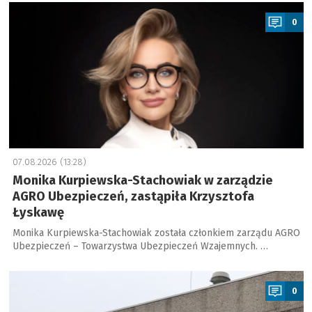
a
0
07.08.2026 (13:28)
Monika Kurpiewska-Stachowiak w zarządzie
AGRO Ubezpieczeń, zastąpiła Krzysztofa
Łyskawę
Monika Kurpiewska-Stachowiak została członkiem zarządu AGRO
Ubezpieczeń – Towarzystwa Ubezpieczeń Wzajemnych. …
a
0