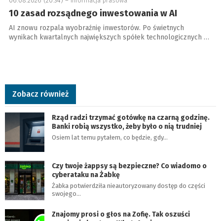
06.08.2026 (20:34) –
informacja prasowa
10 zasad rozsądnego inwestowania w AI
AI znowu rozpala wyobraźnię inwestorów. Po świetnych
wynikach kwartalnych największych spółek technologicznych …
Zobacz również
Rząd radzi trzymać gotówkę na czarną godzinę.
Banki robią wszystko, żeby było o nią trudniej
Osiem lat temu pytałem, co będzie, gdy…
Czy twoje żappsy są bezpieczne? Co wiadomo o
cyberataku na Żabkę
Żabka potwierdziła nieautoryzowany dostęp do części
swojego…
Znajomy prosi o głos na Zofię. Tak oszuści