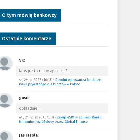
O tym mówią bankowcy
Ostatnie komentarze
SK
:
Ktoś już to ma w aplikacji ?
…
śr., 29 lip 2026 (10:13)
•
Revolut wprowadza fundusze
rynku prywatnego dla klientów w Polsce
gość
:
dokładnie
…
wt., 21 lip 2026 (07:30)
•
Zakup eSIM w aplikacji Banku
Millennium wyróżniony przez Global Finance
Jas Fasola
: