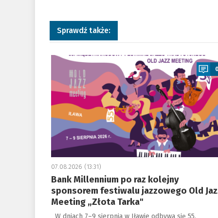
Sprawdź także:
a
07.08.2026 (13:31)
Bank Millennium po raz kolejny
sponsorem festiwalu jazzowego Old Jaz
Meeting „Złota Tarka"
W dniach 7–9 sierpnia w Iławie odbywa się 55.