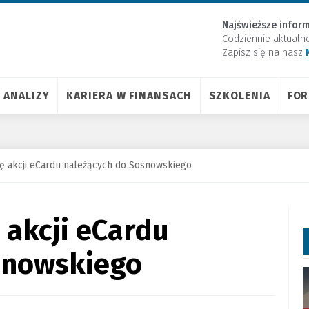
Najświeższe inform
Codziennie aktualn
Zapisz się na nasz
ANALIZY
KARIERA W FINANSACH
SZKOLENIA
FO
ę akcji eCardu należących do Sosnowskiego
 akcji eCardu
snowskiego