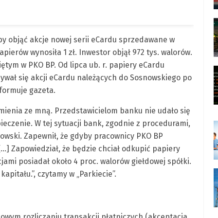
eby objąć akcje nowej serii eCardu sprzedawane w
ierów wynosiła 1 zł. Inwestor objął 972 tys. walorów.
ętym w PKO BP. Od lipca ub. r. papiery eCardu
zbywał się akcji eCardu należących do Sosnowskiego po
informuje gazeta.
mienia ze mną. Przedstawicielom banku nie udało się
czenie. W tej sytuacji bank, zgodnie z procedurami,
snowski. Zapewnił, że gdyby pracownicy PKO BP
 […] Zapowiedział, że będzie chciał odkupić papiery
jami posiadał około 4 proc. walorów giełdowej spółki.
 kapitału.”, czytamy w „Parkiecie”.
wym rozliczaniu transakcji płatniczych (akceptacja