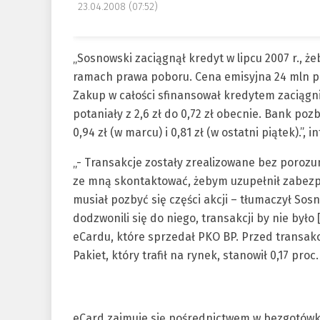
23.04.2008 (07:52)
„Sosnowski zaciągnął kredyt w lipcu 2007 r., ż
ramach prawa poboru. Cena emisyjna 24 mln pap
Zakup w całości sfinansował kredytem zaciągni
potaniały z 2,6 zł do 0,72 zł obecnie. Bank po
0,94 zł (w marcu) i 0,81 zł (w ostatni piątek).”, 
„- Transakcje zostały zrealizowane bez porozu
ze mną skontaktować, żebym uzupełnił zabezpie
musiał pozbyć się części akcji – tłumaczył So
dodzwonili się do niego, transakcji by nie było
eCardu, które sprzedał PKO BP. Przed transakc
Pakiet, który trafił na rynek, stanowił 0,17 proc.
eCard zajmuje się pośrednictwem w bezgotówko