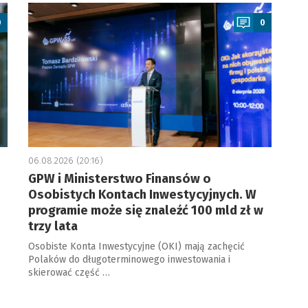
a
0
0
06.08.2026 (20:16)
GPW i Ministerstwo Finansów o
Osobistych Kontach Inwestycyjnych. W
programie może się znaleźć 100 mld zł w
trzy lata
Osobiste Konta Inwestycyjne (OKI) mają zachęcić
Polaków do długoterminowego inwestowania i
skierować część …