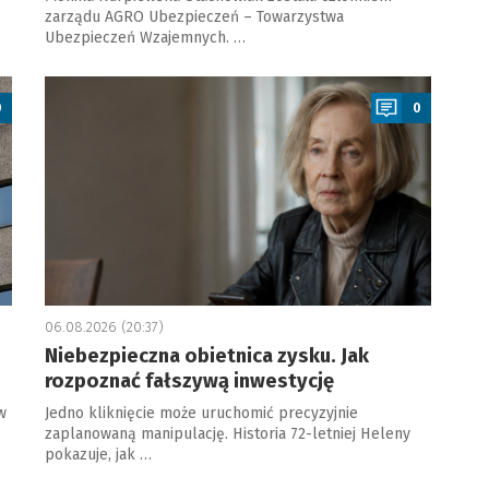
zarządu AGRO Ubezpieczeń – Towarzystwa
Ubezpieczeń Wzajemnych. …
a
0
0
06.08.2026 (20:37)
Niebezpieczna obietnica zysku. Jak
rozpoznać fałszywą inwestycję
w
Jedno kliknięcie może uruchomić precyzyjnie
zaplanowaną manipulację. Historia 72-letniej Heleny
pokazuje, jak …