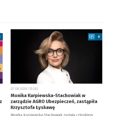
a
0
0
07.08.2026 (13:28)
Monika Kurpiewska-Stachowiak w
z
zarządzie AGRO Ubezpieczeń, zastąpiła
Krzysztofa Łyskawę
Monika Kurpiewska-Stachowiak została członkiem