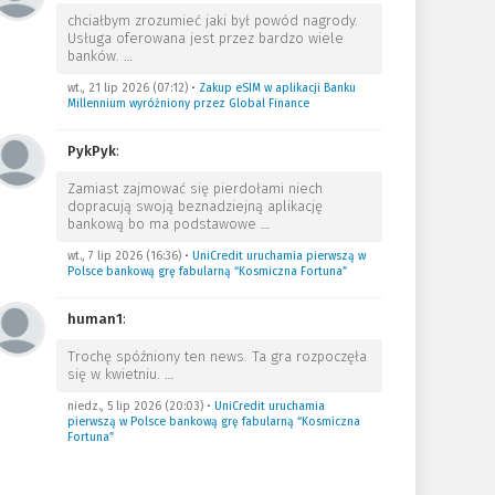
chciałbym zrozumieć jaki był powód nagrody.
Usługa oferowana jest przez bardzo wiele
banków.
…
wt., 21 lip 2026 (07:12)
•
Zakup eSIM w aplikacji Banku
Millennium wyróżniony przez Global Finance
PykPyk
:
Zamiast zajmować się pierdołami niech
dopracują swoją beznadziejną aplikację
bankową bo ma podstawowe
…
wt., 7 lip 2026 (16:36)
•
UniCredit uruchamia pierwszą w
Polsce bankową grę fabularną “Kosmiczna Fortuna”
human1
:
Trochę spóźniony ten news. Ta gra rozpoczęła
się w kwietniu.
…
niedz., 5 lip 2026 (20:03)
•
UniCredit uruchamia
pierwszą w Polsce bankową grę fabularną “Kosmiczna
Fortuna”