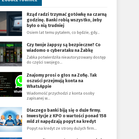
Rząd radzi trzymać gotówkę na czarną
godzinę. Banki robią wszystko, żeby
było o nią trudniej
Osiem lat temu pytałem, co będzie, gdy…
Czy twoje żappsy są bezpieczne? Co
wiadomo o cyberataku na Żabkę
Żabka potwierdziła nieautoryzowany dostęp
do części swojego…
Znajomy prosi o głos na Zofię. Tak
oszuści przejmują konta na
WhatsAppie
Wiadomość przychodzi z konta osoby
zapisanej w…
Dlaczego banki biją się o duże firmy.
Inwestycje z KPO o wartości ponad 158
mld zł napędzają popyt na kredyt
Popyt na kredyt ze strony dużych firm…