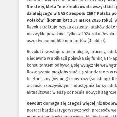
Niestety, Meta “nie zrealizowała wszystkich
działającego w NASK zespołu CERT Polska po
Polaków” (komunikat z 31 marca 2025 roku).
W
Revolut traktuje ryzyka oszustw i ataków do
niezwykle poważnie. Tylko w 2024 roku Revolut
oszustw ponad 600 mln funtów (3 mld zł).
Revolut inwestuje w technologie, procesy, eduk
Niedawno w aplikacji pojawiła się funkcja In-a
konsultantem odbywają się wyłącznie wewnątrz 
Rozwiązanie mogłoby stać się standardem w ca
telefoniczny (vishing) i sms-owy (smishing). 
w czasie rzeczywistym i udostępnia kursy edu
aktualizować wiedzę odnośnie nowych zagroże
Revolut domaga się czegoś więcej niż ubole
postaci bardziej rygorystycznych procesów we
monitoringu treści przy użyciu AI i bieżącej, a