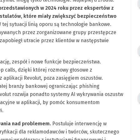
 przedstawionych w 2024 roku przez ekspertów z
stulatów, które miały zwiększyć bezpieczeństwo
 tej sytuacji linią oporu są technologie bankowe.
konywanych przez zorganizowane grupy przestępcze
 zapobiegł utracie przez klientów w następstwie
ację, zespół i nowe funkcje bezpieczeństwa.
pp calls, dzięki której rozmowy głosowe z
aplikacji Revolut, poza zasięgiem oszustów.
łej branży bankowej ograniczając phishing
Revolut rozwija ponadto systemy AI wykrywania oszustw
kacyjne w aplikacji, by pomóc konsumentom
ń.
wania nad problemem.
Postuluje interwencję w
ryfikacji dla reklamodawców i twórców, skutecznego
ktywnej współpracy z instytucjami finansowymi i