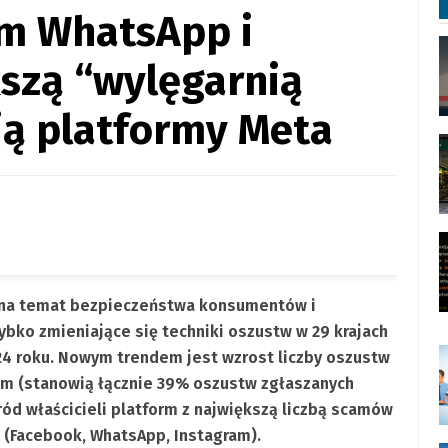
m WhatsApp i
szą “wylęgarnią
ją platformy Meta
tu na temat bezpieczeństwa konsumentów i
zybko zmieniające się techniki oszustw w 29 krajach
024 roku. Nowym trendem jest wzrost liczby oszustw
m (stanowią łącznie 39% oszustw zgłaszanych
ród właścicieli platform z największą liczbą scamów
 (Facebook, WhatsApp, Instagram).