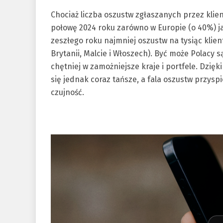
Chociaż liczba oszustw zgłaszanych przez klie
połowę 2024 roku zarówno w Europie (o 40%) ja
zeszłego roku najmniej oszustw na tysiąc klient
Brytanii, Malcie i Włoszech). Być może Polacy 
chętniej w zamożniejsze kraje i portfele. Dzię
się jednak coraz tańsze, a fala oszustw przys
czujność.