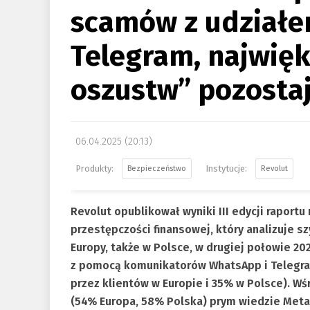
scamów z udziałe
Telegram, najwięk
oszustw” pozosta
06.04.2025 (20:13)
Bezpieczeństwo
Revolut
Revolut opublikował wyniki III edycji rapor
przestępczości finansowej, który analizuje s
Europy, także w Polsce, w drugiej połowie 2
z pomocą komunikatorów WhatsApp i Telegra
przez klientów w Europie i 35% w Polsce). Wś
(54% Europa, 58% Polska) prym wiedzie Meta