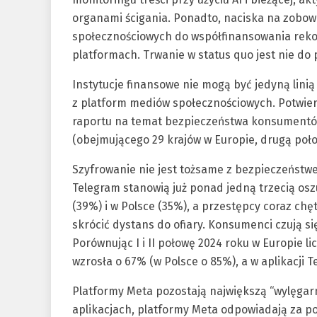
organami ścigania. Ponadto, naciska na zobowi
społecznościowych do współfinansowania rekom
platformach. Trwanie w status quo jest nie do p
Instytucje finansowe nie mogą być jedyną lini
z platform mediów społecznościowych. Potwier
raportu na temat bezpieczeństwa konsumentów 
(obejmującego 29 krajów w Europie, drugą poło
Szyfrowanie nie jest tożsame z bezpieczeństw
Telegram stanowią już ponad jedną trzecią osz
(39%) i w Polsce (35%), a przestępcy coraz ch
skrócić dystans do ofiary. Konsumenci czują się
Porównując I i II połowę 2024 roku w Europie l
wzrosła o 67% (w Polsce o 85%), a w aplikacji 
Platformy Meta pozostają największą “wylęgar
aplikacjach, platformy Meta odpowiadają za p