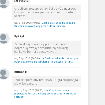
Jas Fasola
:
chciałbym zrozumieć jaki był powód nagrody.
Usługa oferowana jest przez bardzo wiele
banków.
…
wt., 21 lip 2026 (07:12)
•
Zakup eSIM w aplikacji Banku
Millennium wyróżniony przez Global Finance
PykPyk
:
Zamiast zajmować się pierdołami niech
dopracują swoją beznadziejną aplikację
bankową bo ma podstawowe
…
wt., 7 lip 2026 (16:36)
•
UniCredit uruchamia pierwszą w
Polsce bankową grę fabularną “Kosmiczna Fortuna”
human1
:
Trochę spóźniony ten news. Ta gra rozpoczęła
się w kwietniu.
…
niedz., 5 lip 2026 (20:03)
•
UniCredit uruchamia
pierwszą w Polsce bankową grę fabularną “Kosmiczna
Fortuna”