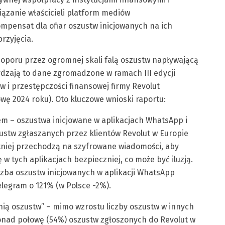
ązanie właścicieli platform mediów
pensat dla ofiar oszustw inicjowanych na ich
rzyjęcia.
ą oporu przez ogromnej skali falą oszustw napływającą
dzają to dane zgromadzone w ramach III edycji
i przestępczości finansowej firmy Revolut
wę 2024 roku). Oto kluczowe wnioski raportu:
em – oszustwa inicjowane w aplikacjach WhatsApp i
ustw zgłaszanych przez klientów Revolut w Europie
ętniej przechodzą na szyfrowane wiadomości, aby
 w tych aplikacjach bezpieczniej, co może być iluzją.
iczba oszustw inicjowanych w aplikacji WhatsApp
Telegram o 121% (w Polsce -2%).
nią oszustw” – mimo wzrostu liczby oszustw w innych
onad połowę (54%) oszustw zgłoszonych do Revolut w