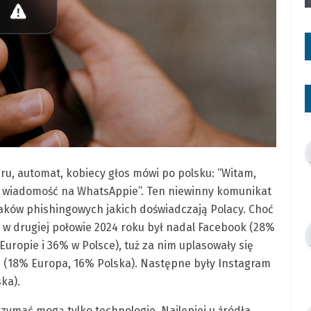
u, automat, kobiecy głos mówi po polsku: “Witam,
ą wiadomość na WhatsAppie”. Ten niewinny komunikat
taków phishingowych jakich doświadczają Polacy. Choć
 w drugiej połowie 2024 roku był nadal Facebook (28%
uropie i 36% w Polsce), tuż za nim uplasowały się
 (18% Europa, 16% Polska). Następne były Instagram
ka).
mać mogą tylko technologie. Najlepiej u źródła.