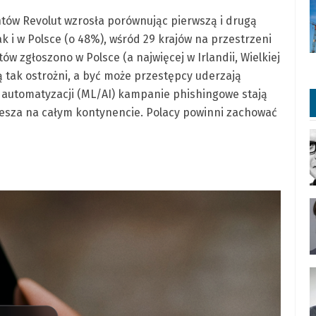
ntów Revolut wzrosła porównując pierwszą i drugą
k i w Polsce (o 48%), wśród 29 krajów na przestrzeni
ów zgłoszono w Polsce (a najwięcej w Irlandii, Wielkiej
są tak ostrożni, a być może przestępcy uderzają
ki automatyzacji (ML/AI) kampanie phishingowe stają
piesza na całym kontynencie. Polacy powinni zachować