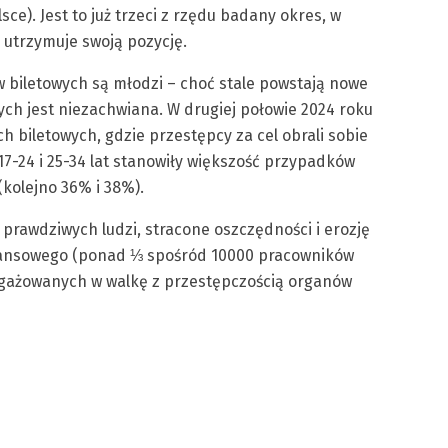
ce). Jest to już trzeci z rzędu badany okres, w
utrzymuje swoją pozycję.
 biletowych są młodzi – choć stale powstają nowe
h jest niezachwiana. W drugiej połowie 2024 roku
 biletowych, gdzie przestępcy za cel obrali sobie
7-24 i 25-34 lat stanowiły większość przypadków
(kolejno 36% i 38%).
ą prawdziwych ludzi, stracone oszczędności i erozję
finansowego (ponad ⅓ spośród 10000 pracowników
angażowanych w walkę z przestępczością organów