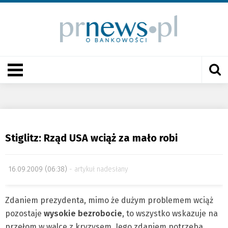
Stiglitz: Rząd USA wciąż za mało robi
16.09.2009 (06:38)
artykuł nadesłany
Zdaniem prezydenta, mimo że dużym problemem wciąż
pozostaje
wysokie bezrobocie
, to wszystko wskazuje na
przełom w walce z kryzysem. Jego zdaniem potrzeba