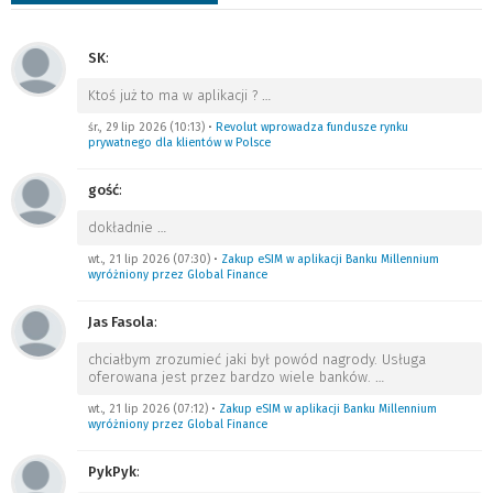
SK
:
Ktoś już to ma w aplikacji ?
…
śr., 29 lip 2026 (10:13)
•
Revolut wprowadza fundusze rynku
prywatnego dla klientów w Polsce
gość
:
dokładnie
…
wt., 21 lip 2026 (07:30)
•
Zakup eSIM w aplikacji Banku Millennium
wyróżniony przez Global Finance
Jas Fasola
:
chciałbym zrozumieć jaki był powód nagrody. Usługa
oferowana jest przez bardzo wiele banków.
…
wt., 21 lip 2026 (07:12)
•
Zakup eSIM w aplikacji Banku Millennium
wyróżniony przez Global Finance
PykPyk
: