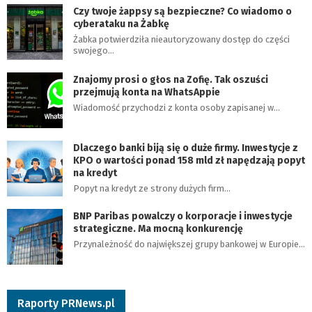
Czy twoje żappsy są bezpieczne? Co wiadomo o
cyberataku na Żabkę
Żabka potwierdziła nieautoryzowany dostęp do części
swojego…
Znajomy prosi o głos na Zofię. Tak oszuści
przejmują konta na WhatsAppie
Wiadomość przychodzi z konta osoby zapisanej w…
Dlaczego banki biją się o duże firmy. Inwestycje z
KPO o wartości ponad 158 mld zł napędzają popyt
na kredyt
Popyt na kredyt ze strony dużych firm…
BNP Paribas powalczy o korporacje i inwestycje
strategiczne. Ma mocną konkurencję
Przynależność do największej grupy bankowej w Europie…
Raporty PRNews.pl