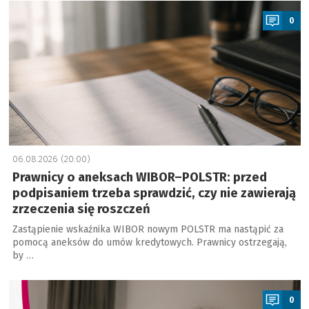
a
0
06.08.2026 (20:00)
Prawnicy o aneksach WIBOR–POLSTR: przed
podpisaniem trzeba sprawdzić, czy nie zawierają
zrzeczenia się roszczeń
Zastąpienie wskaźnika WIBOR nowym POLSTR ma nastąpić za
pomocą aneksów do umów kredytowych. Prawnicy ostrzegają,
by …
a
0