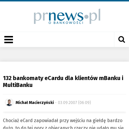
132 bankomaty eCardu dla klientów mBanku i
MultiBanku
Michał Macierzyński
- 03.09.2007 (06:09)
Chociaż eCard zapowiadał przy wejściu na giełdę bardzo
dużo, to do tej pory z obiecanych rzeczy nie udało mu się