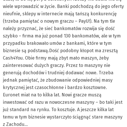
wiele wprowadzić w życie. Banki podchodzą do jego oferty
nieufnie, sklepy w internecie mają tańszą konkurencję
(trzeba pamiętać o nowym graczu – PayU!). Na tym tle
należy przyznać, że sieć bankomatów rozwija się dość
szybko – firma ma już ponad 130 bankomatów, ale w tym
przypadku brakowało umów z bankami, które w tym
biznesie są podstawą.
Dość podobny kłopot ma zresztą
Cash4You. Obie firmy mają zbyt mało maszyn, żeby
zainteresować dużych graczy. Przez to maszyny nie
generują dochodów i trudniej dodawać nowe. Trzeba
jednak pamiętać, że zbudowanie odpowiedniej masy
krytycznej jest czasochłonne i bardzo kosztowne.
Euronet miał na to kilka lat. Nowi gracze muszą
inwestować od razu w nowoczesne maszyny – bo taki jest
już standard na rynku. To kosztuje. A jeszcze kilka lat
temu w tym biznesie wystarczyło ściągnąć stare maszyny
z Zachodu…