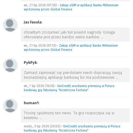
wt., 21 lip 2026 (07:30)
•
Zakup eSIM w aplikacji Banku Millennium
wyróżniony przez Global Finance
Jas Fasola
:
chciałbym zrozumieć jaki był powód nagrody. Usługa
oferowana jest przez bardzo wiele banków.
…
wt., 21 lip 2026 (07:12)
•
Zakup eSIM w aplikacji Banku Millennium
wyróżniony przez Global Finance
PykPyk
:
Zamiast zajmować się pierdołami niech dopracują swoją
beznadziejną aplikację bankową bo ma podstawowe
…
wt., 7 lip 2026 (16:36)
•
UniCredit uruchamia pierwszą w Polsce
bankową grę fabularną “Kosmiczna Fortuna”
human1
:
Trochę spóźniony ten news. Ta gra rozpoczęła się w
kwietniu.
…
niedz., 5 lip 2026 (20:03)
•
UniCredit uruchamia pierwszą w Polsce
bankową grę fabularną “Kosmiczna Fortuna”