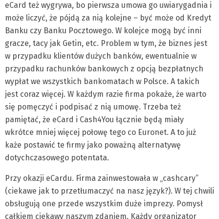
eCard też wygrywa, bo pierwsza umowa go uwiarygadnia i
może liczyć, że pójdą za nią kolejne – być może od Kredyt
Banku czy Banku Pocztowego. W kolejce mogą być inni
gracze, tacy jak Getin, etc. Problem w tym, że biznes jest
w przypadku klientów dużych banków, ewentualnie w
przypadku rachunków bankowych z opcją bezpłatnych
wypłat we wszystkich bankomatach w Polsce. A takich
jest coraz więcej. W każdym razie firma pokaże, że warto
się pomęczyć i podpisać z nią umowę. Trzeba też
pamiętać, że eCard i Cash4You łącznie będą miały
wkrótce mniej więcej połowę tego co Euronet. A to już
każe postawić te firmy jako poważną alternatywę
dotychczasowego potentata.
Przy okazji eCardu. Firma zainwestowała w „cashcary”
(ciekawe jak to przetłumaczyć na nasz język?). W tej chwili
obsługują one przede wszystkim duże imprezy. Pomysł
całkiem ciekawy naszym zdaniem. Każdy organizator