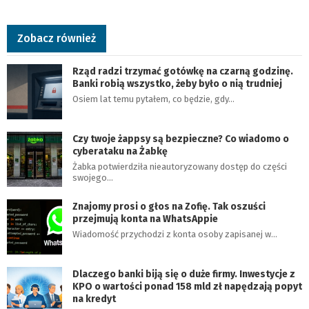
Zobacz również
Rząd radzi trzymać gotówkę na czarną godzinę.
Banki robią wszystko, żeby było o nią trudniej
Osiem lat temu pytałem, co będzie, gdy…
Czy twoje żappsy są bezpieczne? Co wiadomo o
cyberataku na Żabkę
Żabka potwierdziła nieautoryzowany dostęp do części
swojego…
Znajomy prosi o głos na Zofię. Tak oszuści
przejmują konta na WhatsAppie
Wiadomość przychodzi z konta osoby zapisanej w…
Dlaczego banki biją się o duże firmy. Inwestycje z
KPO o wartości ponad 158 mld zł napędzają popyt
na kredyt