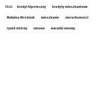
TAGI:
kredyt hipoteczny
kredyty mieszkaniowe
Malwina Wrotniak
mieszkanie
nieruchomości
rynek wtórny
umowa
warunki umowy