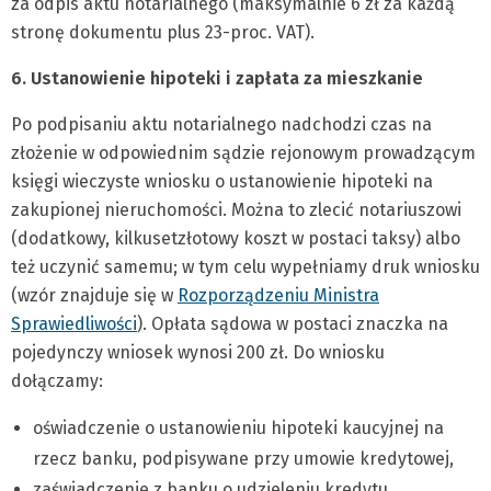
za odpis aktu notarialnego (maksymalnie 6 zł za każdą
stronę dokumentu plus 23-proc. VAT).
6. Ustanowienie hipoteki i zapłata za mieszkanie
Po podpisaniu aktu notarialnego nadchodzi czas na
złożenie w odpowiednim sądzie rejonowym prowadzącym
księgi wieczyste wniosku o ustanowienie hipoteki na
zakupionej nieruchomości. Można to zlecić notariuszowi
(dodatkowy, kilkusetzłotowy koszt w postaci taksy) albo
też uczynić samemu; w tym celu wypełniamy druk wniosku
(wzór znajduje się w
Rozporządzeniu Ministra
Sprawiedliwości
). Opłata sądowa w postaci znaczka na
pojedynczy wniosek wynosi 200 zł. Do wniosku
dołączamy:
oświadczenie o ustanowieniu hipoteki kaucyjnej na
rzecz banku, podpisywane przy umowie kredytowej,
zaświadczenie z banku o udzieleniu kredytu.