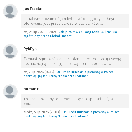
Jas Fasola
:
chciałbym zrozumieć jaki był powód nagrody. Usługa
oferowana jest przez bardzo wiele banków.
…
wt., 21 lip 2026 (07:12)
•
Zakup eSIM w aplikacji Banku Millennium
wyróżniony przez Global Finance
PykPyk
:
Zamiast zajmować się pierdołami niech dopracują swoją
beznadziejną aplikację bankową bo ma podstawowe
…
wt., 7 lip 2026 (16:36)
•
UniCredit uruchamia pierwszą w Polsce
bankową grę fabularną “Kosmiczna Fortuna”
human1
:
Trochę spóźniony ten news. Ta gra rozpoczęła się w
kwietniu.
…
niedz., 5 lip 2026 (20:03)
•
UniCredit uruchamia pierwszą w Polsce
bankową grę fabularną “Kosmiczna Fortuna”