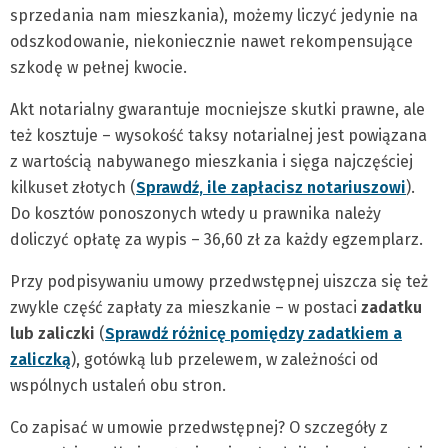
sprzedania nam mieszkania), możemy liczyć jedynie na
odszkodowanie, niekoniecznie nawet rekompensujące
szkodę w pełnej kwocie.
Akt notarialny gwarantuje mocniejsze skutki prawne, ale
też kosztuje – wysokość taksy notarialnej jest powiązana
z wartością nabywanego mieszkania i sięga najczęściej
kilkuset złotych (
Sprawdź, ile zapłacisz notariuszowi
).
Do kosztów ponoszonych wtedy u prawnika należy
doliczyć opłatę za wypis – 36,60 zł za każdy egzemplarz.
Przy podpisywaniu umowy przedwstępnej uiszcza się też
zwykle część zapłaty za mieszkanie – w postaci
zadatku
lub zaliczki
(
Sprawdź różnicę pomiędzy zadatkiem a
zaliczką
), gotówką lub przelewem, w zależności od
wspólnych ustaleń obu stron.
Co zapisać w umowie przedwstępnej? O szczegóły z