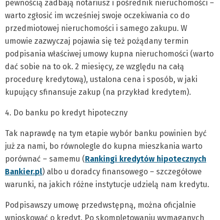
pewnością zadbają notariusz i pośrednik nieruchomości –
warto zgłosić im wcześniej swoje oczekiwania co do
przedmiotowej nieruchomości i samego zakupu. W
umowie zazwyczaj pojawia się też pożądany termin
podpisania właściwej umowy kupna nieruchomości (warto
dać sobie na to ok. 2 miesięcy, ze względu na całą
procedurę kredytową), ustalona cena i sposób, w jaki
kupujący sfinansuje zakup (na przykład kredytem).
4. Do banku po kredyt hipoteczny
Tak naprawdę na tym etapie wybór banku powinien być
już za nami, bo równolegle do kupna mieszkania warto
porównać – samemu (
Rankingi kredytów hipotecznych
Bankier.pl
) albo u doradcy finansowego – szczegółowe
warunki, na jakich różne instytucje udzielą nam kredytu.
Podpisawszy umowę przedwstępną, można oficjalnie
wnioskować o kredyt. Po skompletowaniu wymaganych