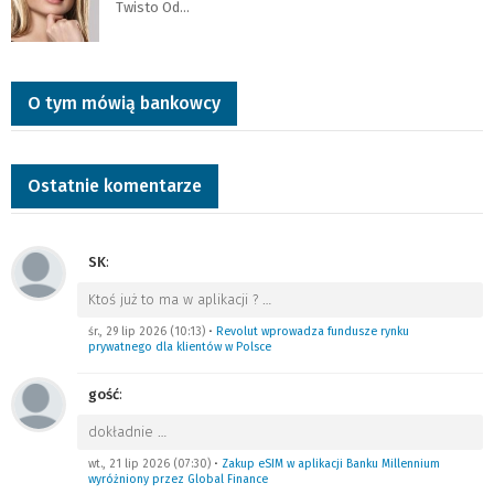
Twisto Od…
O tym mówią bankowcy
Ostatnie komentarze
SK
:
Ktoś już to ma w aplikacji ?
…
śr., 29 lip 2026 (10:13)
•
Revolut wprowadza fundusze rynku
prywatnego dla klientów w Polsce
gość
:
dokładnie
…
wt., 21 lip 2026 (07:30)
•
Zakup eSIM w aplikacji Banku Millennium
wyróżniony przez Global Finance