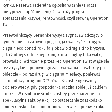
Rynku, Rezerwa Federalna ogłosiła właśnie (z raczej
nietypowym opóźnieniem), że wdroży program
spłaszczenia krzywej rentowności, czyli sławną Operation
Twist.
Przewodniczący Bernanke wysyła sygnał świadczący o
tym, że nie ma zarówno pojęcia, jak walczyć z drugą w
ciągu nieco ponad roku falą obaw o drugie dno kryzysu,
jak i żadnej skutecznej broni, którą mógłby taką walkę
prowadzić. Wdrożenie przez Fed Operation Twist wiąże się
też z ryzykiem ponownego zaserwowania musztardy po
obiedzie – po raz drugi w ciągu 10 miesięcy, ponieważ
listopadowy program QE2 również został ogłoszony
dopiero wtedy, gdy gospodarka radziła sobie już całkiem
dobrze. W rezultacie środki zostały przeznaczone na
spekulacyjne zakupy akcji, co ostatecznie zaszkodziło
amerykańskim konsumentom w pierwszej połowie roku i