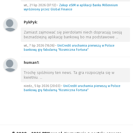
wt., 21 lip 2026 (07:12)
•
Zakup eSIM w aplikacji Banku Millennium
wyróżniony przez Global Finance
PykPyk
:
Zamiast zajmować się pierdołami niech dopracują swoją
beznadziejną aplikację bankową bo ma podstawowe
…
wt., 7 lip 2026 (16:36)
•
UniCredit uruchamia pierwszą w Polsce
bankową grę fabularną “Kosmiczna Fortuna”
human1
:
Trochę spóźniony ten news. Ta gra rozpoczęła się w
kwietniu.
…
niedz., 5 lip 2026 (20:03)
•
UniCredit uruchamia pierwszą w Polsce
bankową grę fabularną “Kosmiczna Fortuna”