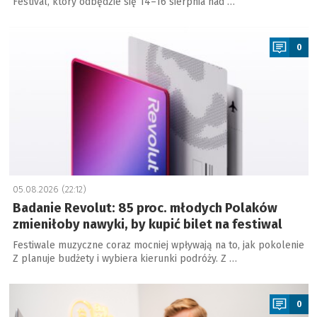
Festival, który odbędzie się 14–16 sierpnia nad …
a
0
05.08.2026 (22:12)
Badanie Revolut: 85 proc. młodych Polaków
zmieniłoby nawyki, by kupić bilet na festiwal
Festiwale muzyczne coraz mocniej wpływają na to, jak pokolenie
Z planuje budżety i wybiera kierunki podróży. Z …
a
0