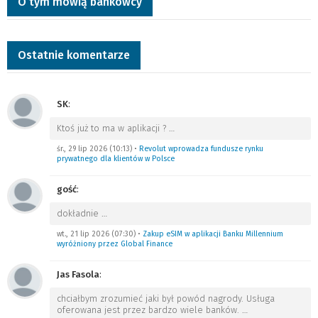
O tym mówią bankowcy
Ostatnie komentarze
SK
:
Ktoś już to ma w aplikacji ?
…
śr., 29 lip 2026 (10:13)
•
Revolut wprowadza fundusze rynku
prywatnego dla klientów w Polsce
gość
:
dokładnie
…
wt., 21 lip 2026 (07:30)
•
Zakup eSIM w aplikacji Banku Millennium
wyróżniony przez Global Finance
Jas Fasola
:
chciałbym zrozumieć jaki był powód nagrody. Usługa
oferowana jest przez bardzo wiele banków.
…