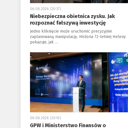
06.08.2026 (20:37)
Niebezpieczna obietnica zysku. Jak
rozpoznać fałszywą inwestycję
Jedno kliknięcie może uruchomić precyzyjnie
zaplanowaną manipulację. Historia 72-letniej Heleny
pokazuje, jak …
a
06.08.2026 (20:16)
GPW i Ministerstwo Finansów o