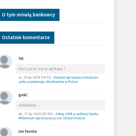
O tym mówią bankowcy
Ostatnie komentarze
SK
:
Ktoś już to ma w aplikacji ?
…
śr., 29 lip 2026 (10:13)
•
Revolut wprowadza fundusze
rynku prywatnego dla klientów w Polsce
gość
:
dokładnie
…
wt., 21 lip 2026 (07:30)
•
Zakup eSIM w aplikacji Banku
Millennium wyróżniony przez Global Finance
Jas Fasola
: