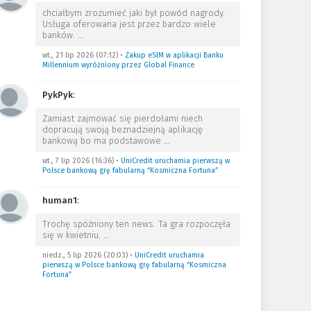
chciałbym zrozumieć jaki był powód nagrody.
Usługa oferowana jest przez bardzo wiele
banków.
…
wt., 21 lip 2026 (07:12)
•
Zakup eSIM w aplikacji Banku
Millennium wyróżniony przez Global Finance
PykPyk
:
Zamiast zajmować się pierdołami niech
dopracują swoją beznadziejną aplikację
bankową bo ma podstawowe
…
wt., 7 lip 2026 (16:36)
•
UniCredit uruchamia pierwszą w
Polsce bankową grę fabularną “Kosmiczna Fortuna”
human1
:
Trochę spóźniony ten news. Ta gra rozpoczęła
się w kwietniu.
…
niedz., 5 lip 2026 (20:03)
•
UniCredit uruchamia
pierwszą w Polsce bankową grę fabularną “Kosmiczna
Fortuna”