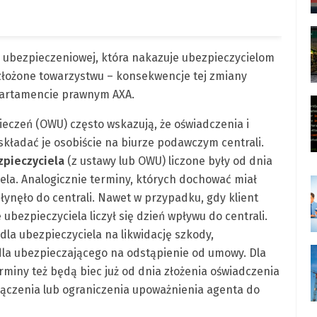
i ubezpieczeniowej, która nakazuje ubezpieczycielom
łożone towarzystwu – konsekwencje tej zmiany
partamencie prawnym AXA.
czeń (OWU) często wskazują, że oświadczenia i
 składać je osobiście na biurze podawczym centrali.
zpieczyciela
(z ustawy lub OWU) liczone były od dnia
la. Analogicznie terminy, których dochować miał
łynęło do centrali. Nawet w przypadku, gdy klient
 ubezpieczyciela liczył się dzień wpływu do centrali.
 dla ubezpieczyciela na likwidację szkody,
 dla ubezpieczającego na odstąpienie od umowy. Dla
miny też będą biec już od dnia złożenia oświadczenia
ączenia lub ograniczenia upoważnienia agenta do