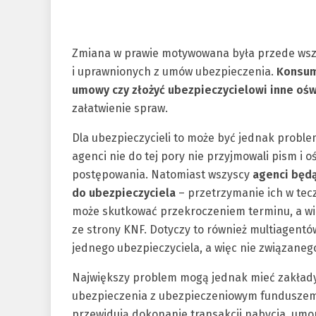
Zmiana w prawie motywowana była przede wsz
i uprawnionych z umów ubezpieczenia.
Konsum
umowy czy złożyć ubezpieczycielowi inne oś
załatwienie spraw.
Dla ubezpieczycieli to może być jednak proble
agenci nie do tej pory nie przyjmowali pism i 
postępowania. Natomiast wszyscy
agenci będą
do ubezpieczyciela
– przetrzymanie ich w tecz
może skutkować przekroczeniem terminu, a wi
ze strony KNF. Dotyczy to również multiagentów
jednego ubezpieczyciela, a więc nie związanego 
Największy problem mogą jednak mieć zakłady
ubezpieczenia z ubezpieczeniowym funduszem
przewidują dokonanie transakcji nabycia, umo