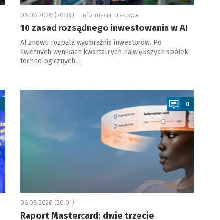
06.08.2026 (20:34) –
informacja prasowa
10 zasad rozsądnego inwestowania w AI
AI znowu rozpala wyobraźnię inwestorów. Po
świetnych wynikach kwartalnych największych spółek
technologicznych …
a
0
0
06.08.2026 (20:01)
Raport Mastercard: dwie trzecie