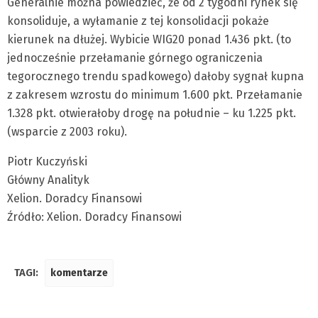
Generalnie można powiedzieć, że od 2 tygodni rynek się
konsoliduje, a wyłamanie z tej konsolidacji pokaże
kierunek na dłużej. Wybicie WIG20 ponad 1.436 pkt. (to
jednocześnie przełamanie górnego ograniczenia
tegorocznego trendu spadkowego) dałoby sygnał kupna
z zakresem wzrostu do minimum 1.600 pkt. Przełamanie
1.328 pkt. otwierałoby drogę na południe – ku 1.225 pkt.
(wsparcie z 2003 roku).
Piotr Kuczyński
Główny Analityk
Xelion. Doradcy Finansowi
Źródło: Xelion. Doradcy Finansowi
TAGI:
komentarze