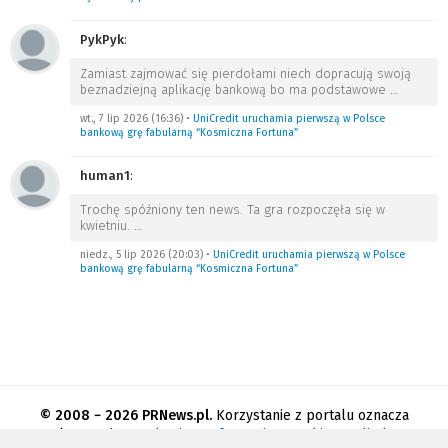
PykPyk
:
Zamiast zajmować się pierdołami niech dopracują swoją
beznadziejną aplikację bankową bo ma podstawowe
…
wt., 7 lip 2026 (16:36)
•
UniCredit uruchamia pierwszą w Polsce
bankową grę fabularną “Kosmiczna Fortuna”
human1
:
Trochę spóźniony ten news. Ta gra rozpoczęła się w
kwietniu.
…
niedz., 5 lip 2026 (20:03)
•
UniCredit uruchamia pierwszą w Polsce
bankową grę fabularną “Kosmiczna Fortuna”
© 2008 − 2026 PRNews.pl.
Korzystanie z portalu oznacza
akceptację
regulaminu
.
Informacja o cookies
.
Polityka