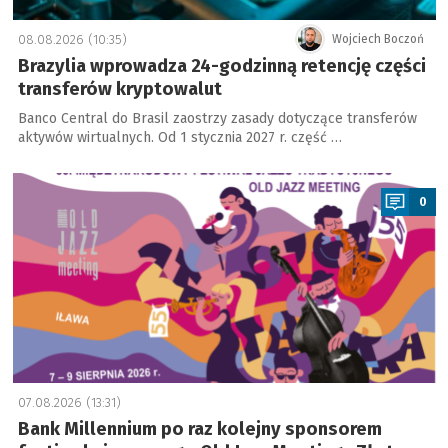
08.08.2026 (10:35)
Wojciech Boczoń
Brazylia wprowadza 24-godzinną retencję części
transferów kryptowalut
Banco Central do Brasil zaostrzy zasady dotyczące transferów
aktywów wirtualnych. Od 1 stycznia 2027 r. część …
a
0
07.08.2026 (13:31)
Bank Millennium po raz kolejny sponsorem