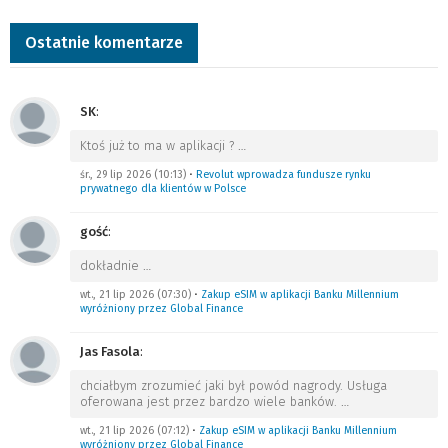
Ostatnie komentarze
SK
:
Ktoś już to ma w aplikacji ?
…
śr., 29 lip 2026 (10:13)
•
Revolut wprowadza fundusze rynku
prywatnego dla klientów w Polsce
gość
:
dokładnie
…
wt., 21 lip 2026 (07:30)
•
Zakup eSIM w aplikacji Banku Millennium
wyróżniony przez Global Finance
Jas Fasola
:
chciałbym zrozumieć jaki był powód nagrody. Usługa
oferowana jest przez bardzo wiele banków.
…
wt., 21 lip 2026 (07:12)
•
Zakup eSIM w aplikacji Banku Millennium
wyróżniony przez Global Finance