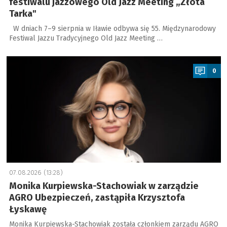
festiwalu jazzowego Old Jazz Meeting „Złota
Tarka"
W dniach 7–9 sierpnia w Iławie odbywa się 55. Międzynarodowy
Festiwal Jazzu Tradycyjnego Old Jazz Meeting …
a
0
07.08.2026 (13:28)
Monika Kurpiewska-Stachowiak w zarządzie
AGRO Ubezpieczeń, zastąpiła Krzysztofa
Łyskawę
Monika Kurpiewska-Stachowiak została członkiem zarządu AGRO