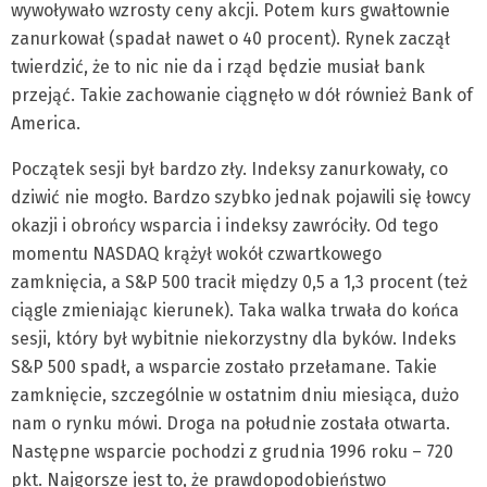
wywoływało wzrosty ceny akcji. Potem kurs gwałtownie
zanurkował (spadał nawet o 40 procent). Rynek zaczął
twierdzić, że to nic nie da i rząd będzie musiał bank
przejąć. Takie zachowanie ciągnęło w dół również Bank of
America.
Początek sesji był bardzo zły. Indeksy zanurkowały, co
dziwić nie mogło. Bardzo szybko jednak pojawili się łowcy
okazji i obrońcy wsparcia i indeksy zawróciły. Od tego
momentu NASDAQ krążył wokół czwartkowego
zamknięcia, a S&P 500 tracił między 0,5 a 1,3 procent (też
ciągle zmieniając kierunek). Taka walka trwała do końca
sesji, który był wybitnie niekorzystny dla byków. Indeks
S&P 500 spadł, a wsparcie zostało przełamane. Takie
zamknięcie, szczególnie w ostatnim dniu miesiąca, dużo
nam o rynku mówi. Droga na południe została otwarta.
Następne wsparcie pochodzi z grudnia 1996 roku – 720
pkt. Najgorsze jest to, że prawdopodobieństwo