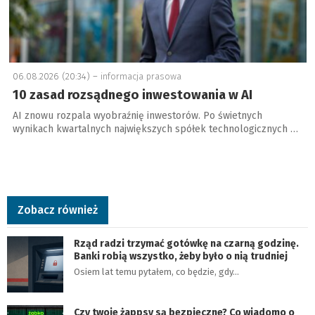
06.08.2026 (20:34) –
informacja prasowa
10 zasad rozsądnego inwestowania w AI
AI znowu rozpala wyobraźnię inwestorów. Po świetnych
wynikach kwartalnych największych spółek technologicznych …
Zobacz również
Rząd radzi trzymać gotówkę na czarną godzinę.
Banki robią wszystko, żeby było o nią trudniej
Osiem lat temu pytałem, co będzie, gdy…
Czy twoje żappsy są bezpieczne? Co wiadomo o