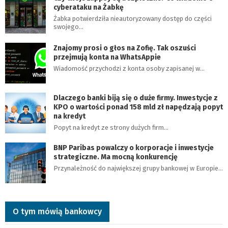
cyberataku na Żabkę
Żabka potwierdziła nieautoryzowany dostęp do części
swojego…
Znajomy prosi o głos na Zofię. Tak oszuści
przejmują konta na WhatsAppie
Wiadomość przychodzi z konta osoby zapisanej w…
Dlaczego banki biją się o duże firmy. Inwestycje z
KPO o wartości ponad 158 mld zł napędzają popyt
na kredyt
Popyt na kredyt ze strony dużych firm…
BNP Paribas powalczy o korporacje i inwestycje
strategiczne. Ma mocną konkurencję
Przynależność do największej grupy bankowej w Europie…
O tym mówią bankowcy