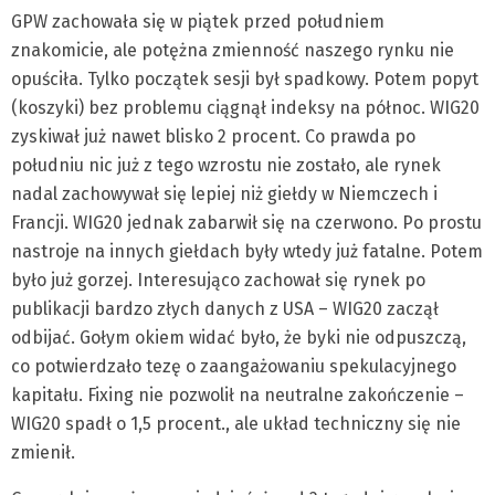
GPW zachowała się w piątek przed południem
znakomicie, ale potężna zmienność naszego rynku nie
opuściła. Tylko początek sesji był spadkowy. Potem popyt
(koszyki) bez problemu ciągnął indeksy na północ. WIG20
zyskiwał już nawet blisko 2 procent. Co prawda po
południu nic już z tego wzrostu nie zostało, ale rynek
nadal zachowywał się lepiej niż giełdy w Niemczech i
Francji. WIG20 jednak zabarwił się na czerwono. Po prostu
nastroje na innych giełdach były wtedy już fatalne. Potem
było już gorzej. Interesująco zachował się rynek po
publikacji bardzo złych danych z USA – WIG20 zaczął
odbijać. Gołym okiem widać było, że byki nie odpuszczą,
co potwierdzało tezę o zaangażowaniu spekulacyjnego
kapitału. Fixing nie pozwolił na neutralne zakończenie –
WIG20 spadł o 1,5 procent., ale układ techniczny się nie
zmienił.