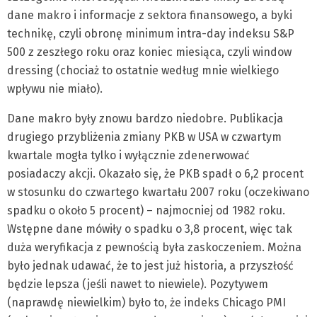
dane makro i informacje z sektora finansowego, a byki
technikę, czyli obronę minimum intra-day indeksu S&P
500 z zeszłego roku oraz koniec miesiąca, czyli window
dressing (chociaż to ostatnie według mnie wielkiego
wpływu nie miało).
Dane makro były znowu bardzo niedobre. Publikacja
drugiego przybliżenia zmiany PKB w USA w czwartym
kwartale mogła tylko i wyłącznie zdenerwować
posiadaczy akcji. Okazało się, że PKB spadł o 6,2 procent
w stosunku do czwartego kwartału 2007 roku (oczekiwano
spadku o około 5 procent) – najmocniej od 1982 roku.
Wstępne dane mówiły o spadku o 3,8 procent, więc tak
duża weryfikacja z pewnością była zaskoczeniem. Można
było jednak udawać, że to jest już historia, a przyszłość
będzie lepsza (jeśli nawet to niewiele). Pozytywem
(naprawdę niewielkim) było to, że indeks Chicago PMI