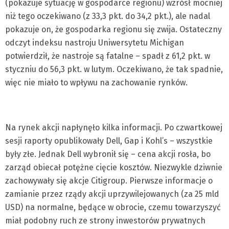
(pokazuje sytuację w gospodarce regionu) wzrósł mocniej
niż tego oczekiwano (z 33,3 pkt. do 34,2 pkt.), ale nadal
pokazuje on, że gospodarka regionu się zwija. Ostateczny
odczyt indeksu nastroju Uniwersytetu Michigan
potwierdził, że nastroje są fatalne – spadł z 61,2 pkt. w
styczniu do 56,3 pkt. w lutym. Oczekiwano, że tak spadnie,
więc nie miało to wpływu na zachowanie rynków.
Na rynek akcji napłynęło kilka informacji. Po czwartkowej
sesji raporty opublikowały Dell, Gap i Kohl’s – wszystkie
były złe. Jednak Dell wybronił się – cena akcji rosła, bo
zarząd obiecał potężne cięcie kosztów. Niezwykle dziwnie
zachowywały się akcje Citigroup. Pierwsze informacje o
zamianie przez rządy akcji uprzywilejowanych (za 25 mld
USD) na normalne, będące w obrocie, czemu towarzyszyć
miał podobny ruch ze strony inwestorów prywatnych