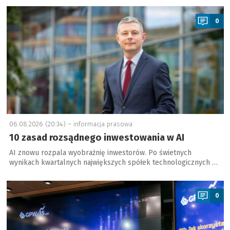
a
0
06.08.2026 (20:34) –
informacja prasowa
10 zasad rozsądnego inwestowania w AI
AI znowu rozpala wyobraźnię inwestorów. Po świetnych
wynikach kwartalnych największych spółek technologicznych …
a
0