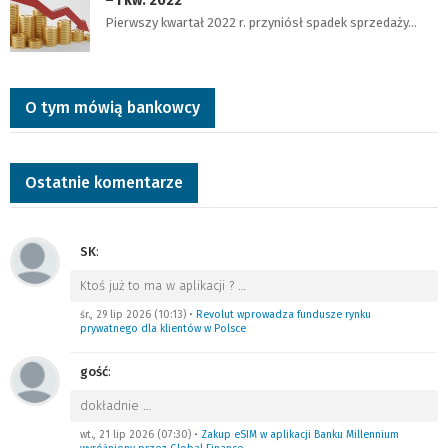
– I kw. 2022
Pierwszy kwartał 2022 r. przyniósł spadek sprzedaży…
O tym mówią bankowcy
Ostatnie komentarze
SK
:
Ktoś już to ma w aplikacji ?
…
śr., 29 lip 2026 (10:13)
•
Revolut wprowadza fundusze rynku
prywatnego dla klientów w Polsce
gość
:
dokładnie
…
wt., 21 lip 2026 (07:30)
•
Zakup eSIM w aplikacji Banku Millennium