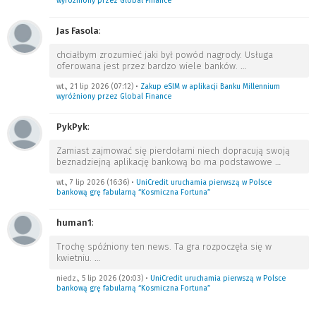
wyróżniony przez Global Finance
Jas Fasola
:
chciałbym zrozumieć jaki był powód nagrody. Usługa
oferowana jest przez bardzo wiele banków.
…
wt., 21 lip 2026 (07:12)
•
Zakup eSIM w aplikacji Banku Millennium
wyróżniony przez Global Finance
PykPyk
:
Zamiast zajmować się pierdołami niech dopracują swoją
beznadziejną aplikację bankową bo ma podstawowe
…
wt., 7 lip 2026 (16:36)
•
UniCredit uruchamia pierwszą w Polsce
bankową grę fabularną “Kosmiczna Fortuna”
human1
:
Trochę spóźniony ten news. Ta gra rozpoczęła się w
kwietniu.
…
niedz., 5 lip 2026 (20:03)
•
UniCredit uruchamia pierwszą w Polsce
bankową grę fabularną “Kosmiczna Fortuna”