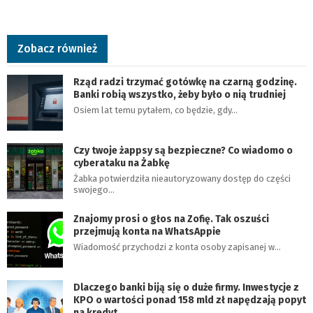
Zobacz również
Rząd radzi trzymać gotówkę na czarną godzinę.
Banki robią wszystko, żeby było o nią trudniej
Osiem lat temu pytałem, co będzie, gdy…
Czy twoje żappsy są bezpieczne? Co wiadomo o
cyberataku na Żabkę
Żabka potwierdziła nieautoryzowany dostęp do części
swojego…
Znajomy prosi o głos na Zofię. Tak oszuści
przejmują konta na WhatsAppie
Wiadomość przychodzi z konta osoby zapisanej w…
Dlaczego banki biją się o duże firmy. Inwestycje z
KPO o wartości ponad 158 mld zł napędzają popyt
na kredyt