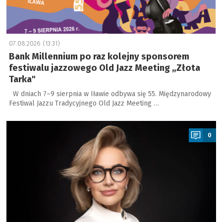
07.08.2026 (13:31)
Bank Millennium po raz kolejny sponsorem
festiwalu jazzowego Old Jazz Meeting „Złota
Tarka"
W dniach 7–9 sierpnia w Iławie odbywa się 55. Międzynarodowy
Festiwal Jazzu Tradycyjnego Old Jazz Meeting …
a
0