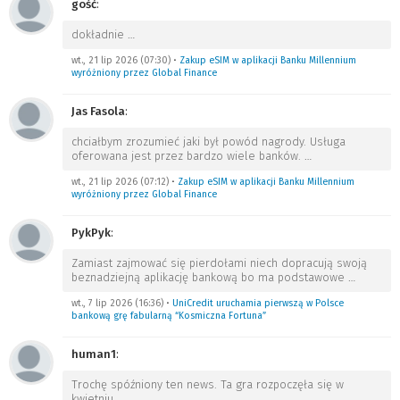
gość
:
dokładnie
…
wt., 21 lip 2026 (07:30)
•
Zakup eSIM w aplikacji Banku Millennium
wyróżniony przez Global Finance
Jas Fasola
:
chciałbym zrozumieć jaki był powód nagrody. Usługa
oferowana jest przez bardzo wiele banków.
…
wt., 21 lip 2026 (07:12)
•
Zakup eSIM w aplikacji Banku Millennium
wyróżniony przez Global Finance
PykPyk
:
Zamiast zajmować się pierdołami niech dopracują swoją
beznadziejną aplikację bankową bo ma podstawowe
…
wt., 7 lip 2026 (16:36)
•
UniCredit uruchamia pierwszą w Polsce
bankową grę fabularną “Kosmiczna Fortuna”
human1
:
Trochę spóźniony ten news. Ta gra rozpoczęła się w
kwietniu.
…