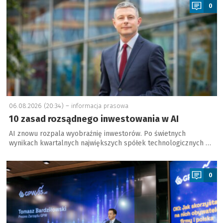
0
06.08.2026 (20:34) –
informacja prasowa
10 zasad rozsądnego inwestowania w AI
AI znowu rozpala wyobraźnię inwestorów. Po świetnych
wynikach kwartalnych największych spółek technologicznych …
a
0